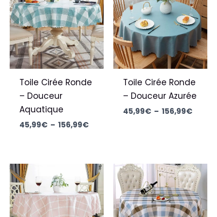
45,99€
45,99
à
à
156,99€
156,9
Toile Cirée Ronde
Toile Cirée Ronde
– Douceur
– Douceur Azurée
Aquatique
45,99
€
–
156,99
€
45,99
€
–
156,99
€
Plage
Plage
de
de
prix :
prix :
45,99€
45,99
à
à
156,99€
156,9