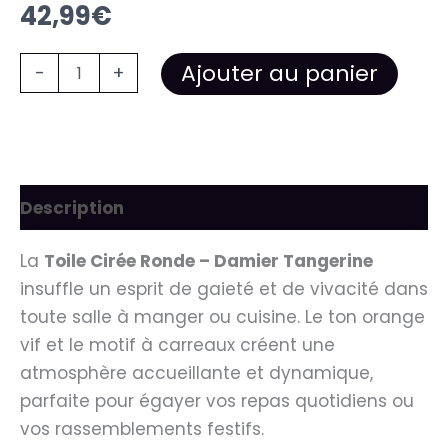
42,99
€
Ajouter au panier
-
+
Description
La
Toile Cirée Ronde – Damier Tangerine
insuffle un esprit de gaieté et de vivacité dans
toute salle à manger ou cuisine. Le ton orange
vif et le motif à carreaux créent une
atmosphère accueillante et dynamique,
parfaite pour égayer vos repas quotidiens ou
vos rassemblements festifs.