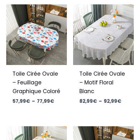
Plage
Plage
de
de
prix :
prix :
57,99€
82,99€
à
à
77,99€
92,99€
Toile Cirée Ovale
Toile Cirée Ovale
– Feuillage
– Motif Floral
Graphique Coloré
Blanc
57,99
€
–
77,99
€
82,99
€
–
92,99
€
Plage
Plage
de
de