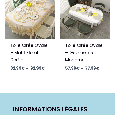
prix :
prix :
82,99€
57,99€
à
à
92,99€
77,99€
Toile Cirée Ovale
Toile Cirée Ovale
– Motif Floral
– Géométrie
Dorée
Moderne
82,99
€
–
92,99
€
57,99
€
–
77,99
€
INFORMATIONS LÉGALES