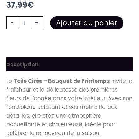
37,99
€
Ajouter au panier
-
+
Description
La
Toile Cirée – Bouquet de Printemps
invite la
fraîcheur et la délicatesse des premières
fleurs de l’année dans votre intérieur. Avec son
fond blanc éclatant et ses motifs floraux
détaillés, elle crée une atmosphère
accueillante et chaleureuse, idéale pour
célébrer le renouveau de la saison.