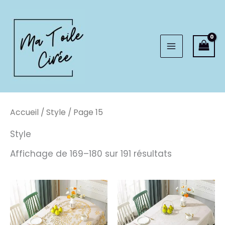
Aller
au
contenu
Accueil
/
Style
/ Page 15
Style
Affichage de 169–180 sur 191 résultats
Plage
Plage
de
de
prix :
prix :
82,99€
82,99€
à
à