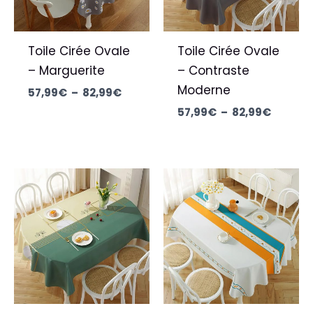
Toile Cirée Ovale
Toile Cirée Ovale
– Marguerite
– Contraste
Moderne
57,99
€
–
82,99
€
57,99
€
–
82,99
€
Plage
Plage
de
de
prix :
prix :
57,99€
57,99€
à
à
82,99€
82,99€