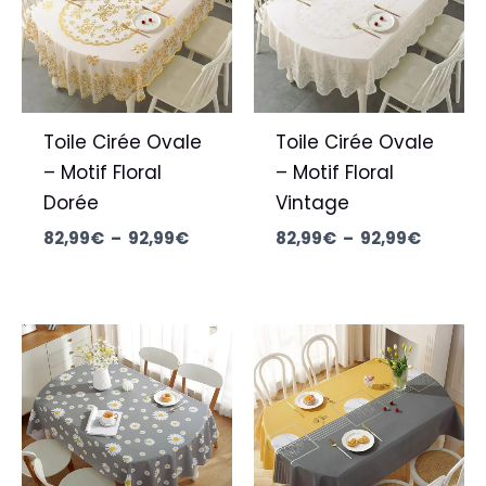
92,99€
92,99€
Toile Cirée Ovale
Toile Cirée Ovale
– Motif Floral
– Motif Floral
Dorée
Vintage
82,99
€
–
92,99
€
82,99
€
–
92,99
€
Plage
Plage
de
de
prix :
prix :
57,99€
57,99€
à
à
82,99€
82,99€