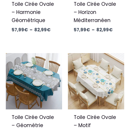
Toile Cirée Ovale
Toile Cirée Ovale
– Harmonie
– Horizon
Géométrique
Méditerranéen
57,99
€
–
82,99
€
57,99
€
–
82,99
€
Plage
Plage
de
de
prix :
prix :
57,99€
67,99€
à
à
82,99€
87,99€
Toile Cirée Ovale
Toile Cirée Ovale
– Géométrie
– Motif