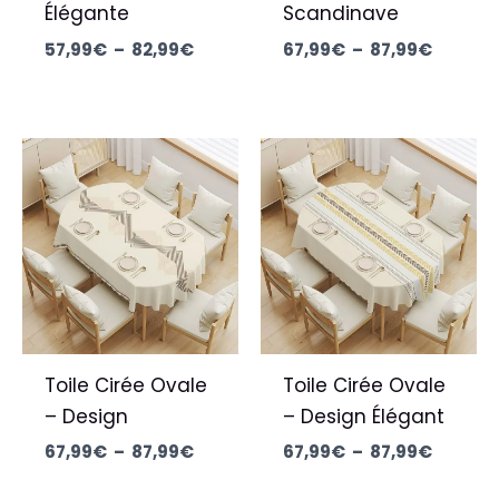
Élégante
Scandinave
57,99
€
–
82,99
€
67,99
€
–
87,99
€
Plage
Plage
de
de
prix :
prix :
67,99€
67,99€
à
à
87,99€
87,99€
Toile Cirée Ovale
Toile Cirée Ovale
– Design
– Design Élégant
67,99
€
–
87,99
€
67,99
€
–
87,99
€