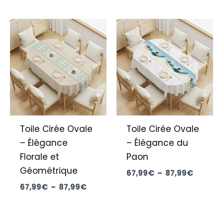
Plage
Plage
de
de
prix :
prix :
67,99€
67,99€
à
à
87,99€
87,99€
Toile Cirée Ovale
Toile Cirée Ovale
– Élégance
– Élégance du
Florale et
Paon
Géométrique
67,99
€
–
87,99
€
67,99
€
–
87,99
€